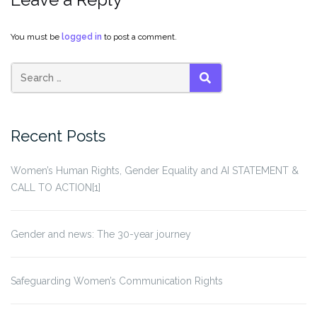
You must be
logged in
to post a comment.
Search
SEARCH
for:
Recent Posts
Women’s Human Rights, Gender Equality and AI STATEMENT &
CALL TO ACTION[1]
Gender and news: The 30-year journey
Safeguarding Women’s Communication Rights